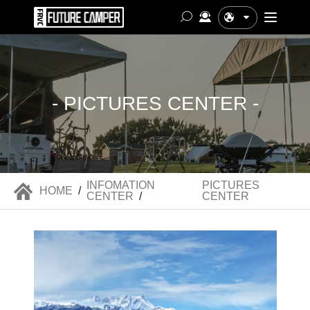
中文
- PICTURES CENTER -
INFOMATION
PICTURES
HOME
/
CENTER
/
CENTER